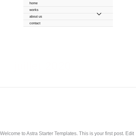
Aller
home
works
au
about us
contenu
contact
juillet 2020
Hello world!
Hello
world!
Laisser un commentaire
/
Uncategorized
/
nm
Welcome to Astra Starter Templates. This is your first post. Edit