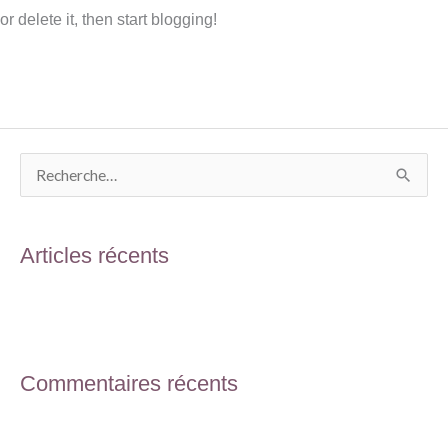
or delete it, then start blogging!
Lire la suite »
R
e
c
Articles récents
h
e
Hello world!
r
c
Commentaires récents
h
e